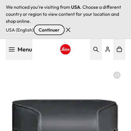
We noticed you're visiting from
USA
. Choose a different
country or region to view content for your location and
shop online.
USA (English)
Continuer
Aller
Menu
au
contenu
Leica logo - Home
principal