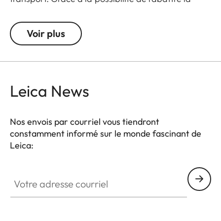
partie avant, l'appareil est toujours prêt pour
photographier en un instant. Et comme cette
Voir plus
partie avant est totalement amovible, le demi-étui
restant en place assure la protection du boîtier. Il
permet l'accès à toutes les commandes à l'arrière
de l'appareil et sa partie inférieure peut être
Leica News
tournée pour permettre le changement facile de la
batterie et de la carte mémoire.
Nos envois par courriel vous tiendront
constamment informé sur le monde fascinant de
Leica:
Votre adresse courriel