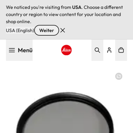
We noticed you're visiting from
USA
. Choose a different
country or region to view content for your location and
shop online.
USA (English)
Weiter
Direkt
Menü
zum
Inhalt
Leica logo - Home