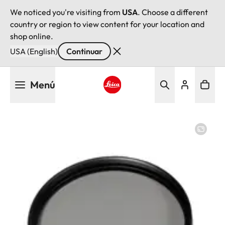
We noticed you're visiting from
USA
. Choose a different
country or region to view content for your location and
shop online.
USA (English)
Continuar
Pasar
Menú
al
contenido
Leica logo - Home
principal