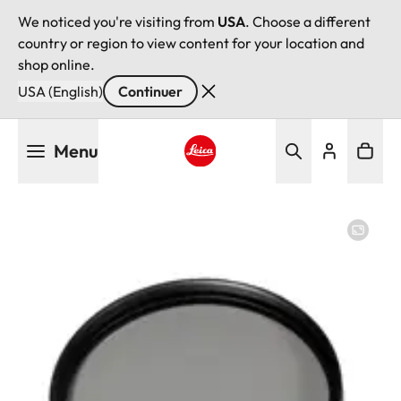
We noticed you're visiting from
USA
. Choose a different
country or region to view content for your location and
shop online.
USA (English)
Continuer
Aller
Menu
au
contenu
Leica logo - Home
principal