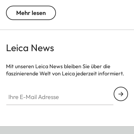
Licht und Kontrasten. Durch das Verschieben der
Grautonumsetzung wird die Filterfarbe in
Mehr lesen
Aufnahmen heller, die Komplementärfarbe
dunkler. So entstehen in der Landschafts- und
Porträtfotografie einzigartige Bildstimmungen.
Zusätzlich vermindert die Mehrschichtvergütung
Leica News
Reflexe und sorgt für eine hohe Transmission ohne
Vignettierung.
Mit unseren Leica News bleiben Sie über die
faszinierende Welt von Leica jederzeit informiert.
Ihre E-Mail Adresse