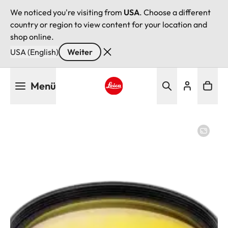
We noticed you're visiting from
USA
. Choose a different
country or region to view content for your location and
shop online.
USA (English)
Weiter
Direkt
Menü
zum
Inhalt
Leica logo - Home