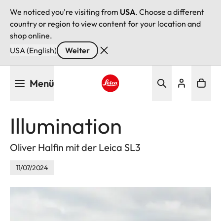
We noticed you're visiting from
USA
. Choose a different
country or region to view content for your location and
shop online.
USA (English)
Weiter
Direkt
Menü
zum
Inhalt
Leica logo - Home
Illumination
Oliver Halfin mit der Leica SL3
11/07/2024