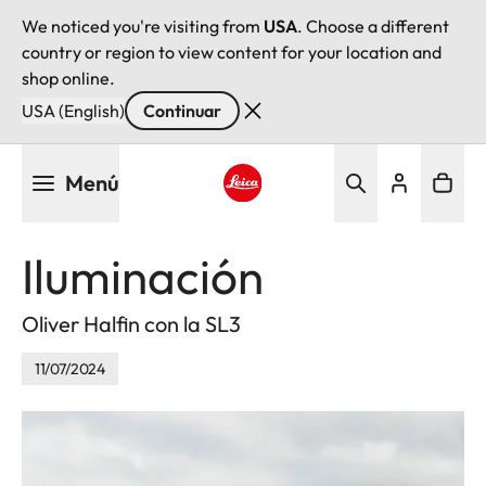
We noticed you're visiting from
USA
. Choose a different
country or region to view content for your location and
shop online.
USA (English)
Continuar
Pasar
Menú
al
contenido
Leica logo - Home
principal
Iluminación
Oliver Halfin con la SL3
11/07/2024