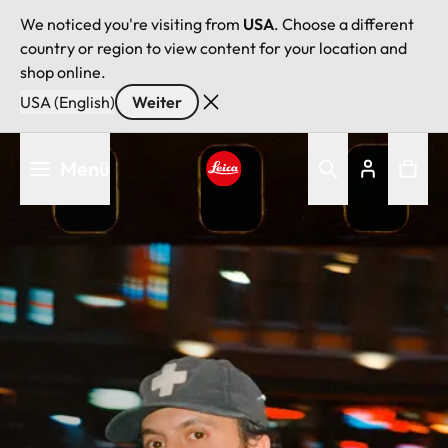
We noticed you're visiting from
USA
. Choose a different
country or region to view content for your location and
shop online.
USA (English)
Weiter
Direkt
Menü
zum
Inhalt
Leica logo - Home