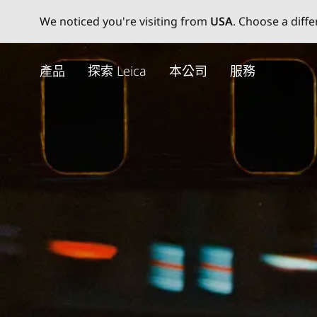
We noticed you're visiting from
USA
. Choose a diff
Skip
to
產品
探索 Leica
本公司
服務
main
content