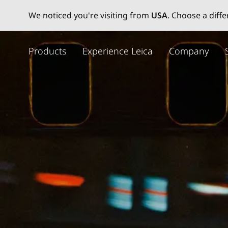
We noticed you're visiting from
USA
. Choose a diff
주
요
Products
Experience Leica
Company
콘
텐
츠
로
건
너
뛰
기