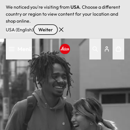
We noticed you're visiting from
USA
. Choose a different
country or region to view content for your location and
shop online.
USA (English)
Weiter
Direkt
Menü
zum
Inhalt
Leica logo - Home