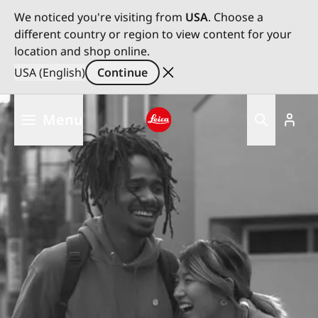
We noticed you're visiting from
USA
. Choose a
different country or region to view content for your
location and shop online.
USA (English)
Continue
Skip
Menu
to
main
Leica logo - Home
content