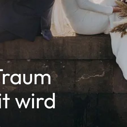
Traum
it wird