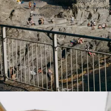
Mittlerweile zählt er in Singapur zu den
bemerkenswertesten Akteuren dieses seh
Genres.