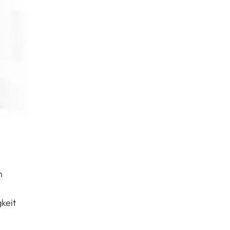
n
keit