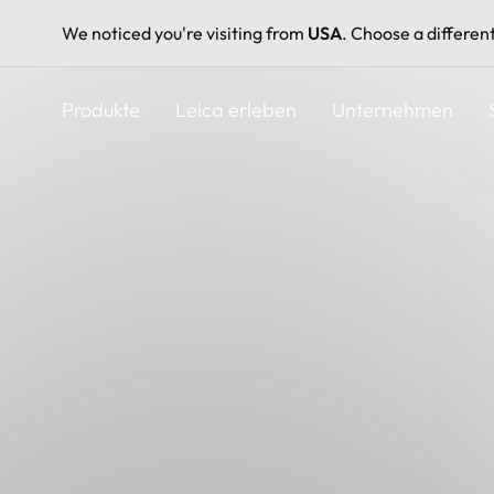
We noticed you're visiting from
USA
. Choose a differen
Direkt
zum
Produkte
Leica erleben
Unternehmen
Inhalt