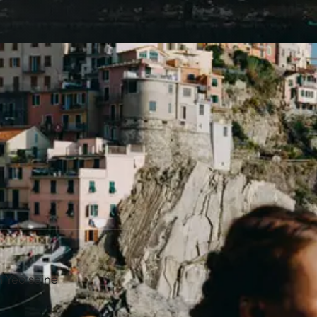
 Yeo seine
.