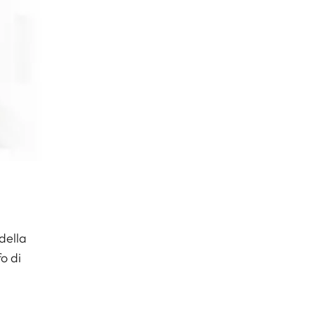
 della
o di