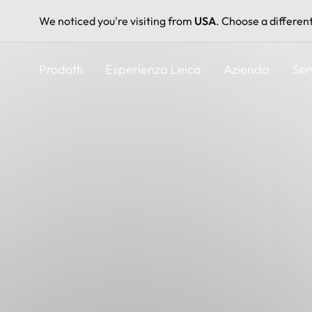
We noticed you're visiting from
USA
. Choose a differen
Salta
al
Prodotti
Esperienza Leica
Azienda
Ser
contenuto
principale