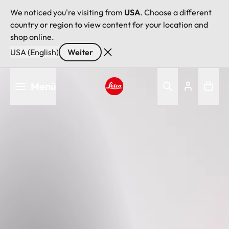
We noticed you're visiting from
USA
. Choose a different
country or region to view content for your location and
shop online.
USA (English)
Weiter
Direkt
Menü
zum
Inhalt
Leica logo - Home