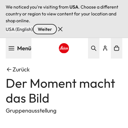
We noticed you're visiting from
USA
. Choose a different
country or region to view content for your location and
shop online.
USA (English)
Weiter
Direkt
Menü
zum
Inhalt
Leica logo - Home
Zurück
Der Moment macht
das Bild
Gruppenausstellung