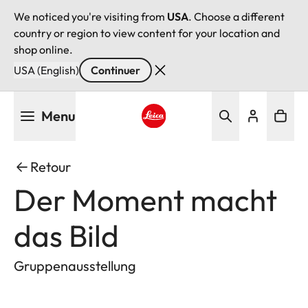
We noticed you're visiting from
USA
. Choose a different
country or region to view content for your location and
shop online.
USA (English)
Continuer
Aller
Menu
au
contenu
Leica logo - Home
principal
Retour
Der Moment macht
das Bild
Gruppenausstellung