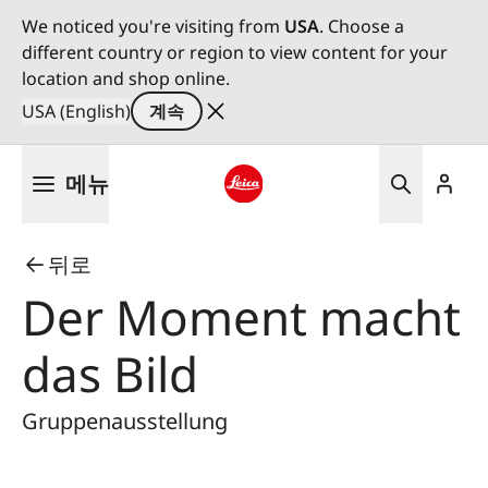
We noticed you're visiting from
USA
. Choose a
different country or region to view content for your
location and shop online.
USA (English)
계속
주
메뉴
요
콘
Leica logo - Home
텐
뒤로
츠
로
Der Moment macht
건
너
das Bild
뛰
기
Gruppenausstellung