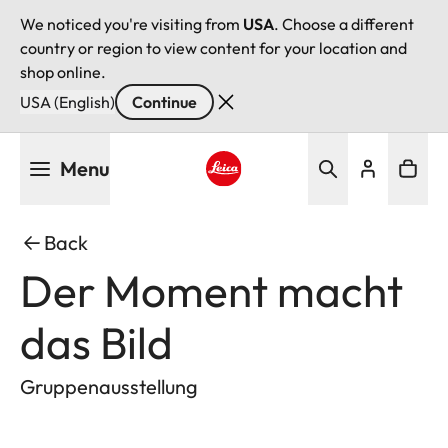
We noticed you're visiting from
USA
. Choose a different
country or region to view content for your location and
shop online.
USA (English)
Continue
Skip
Menu
to
main
Leica logo - Home
content
Back
Der Moment macht
das Bild
Gruppenausstellung