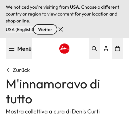
We noticed you're visiting from
USA
. Choose a different
country or region to view content for your location and
shop online.
USA (English)
Weiter
Direkt
Menü
zum
Inhalt
Leica logo - Home
Zurück
M'innamoravo di
tutto
Mostra collettiva a cura di Denis Curti