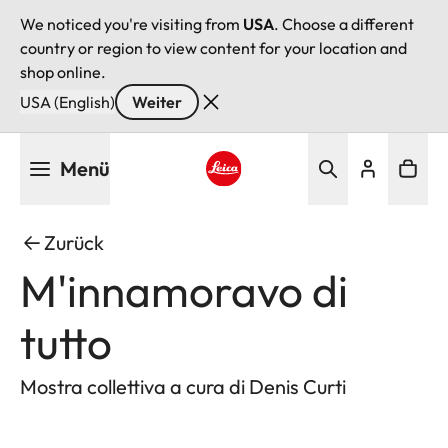
We noticed you're visiting from
USA
. Choose a different
country or region to view content for your location and
shop online.
USA (English)
Weiter
Direkt
Menü
zum
Inhalt
Leica logo - Home
Zurück
M'innamoravo di
tutto
Mostra collettiva a cura di Denis Curti