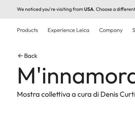
We noticed you're visiting from
USA
. Choose a differen
Skip
to
Products
Experience Leica
Company
S
main
content
Back
M'innamorav
Mostra collettiva a cura di Denis Curt