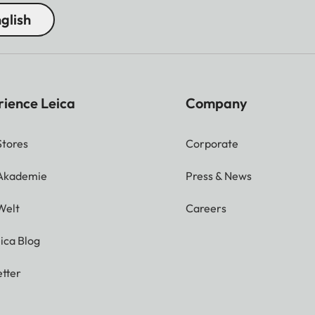
glish
rience Leica
Company
Stores
Corporate
 Akademie
Press & News
Welt
Careers
ica Blog
tter