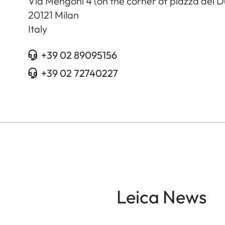
Via Mengoni 4 (on the corner of piazza del 
20121
Milan
Italy
+39 02 89095156
+39 02 72740227
Leica News