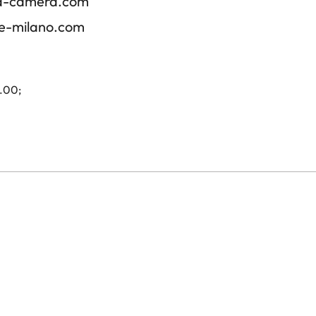
ica-camera.com
re-milano.com
4.00;