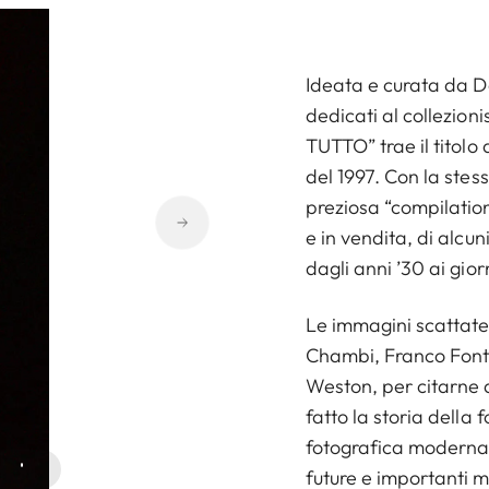
Ideata e curata da Den
dedicati al collezio
TUTTO” trae il titolo
del 1997. Con la stes
preziosa “compilatio
e in vendita, di alcun
dagli anni ’30 ai giorn
Le immagini scattate
Chambi, Franco Font
Weston, per citarne 
fatto la storia della 
fotografica moderna
future e importanti m