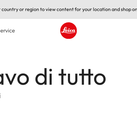
t country or region to view content for your location and shop on
ervice
Leica logo - Home
o di tutto
i