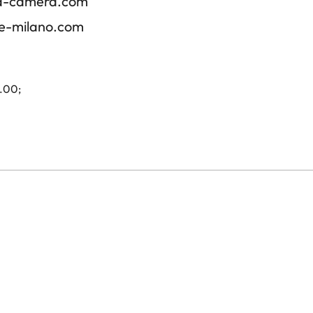
ica-camera.com
re-milano.com
4.00;