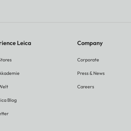
rience Leica
Company
Stores
Corporate
 Akademie
Press & News
Welt
Careers
ica Blog
tter