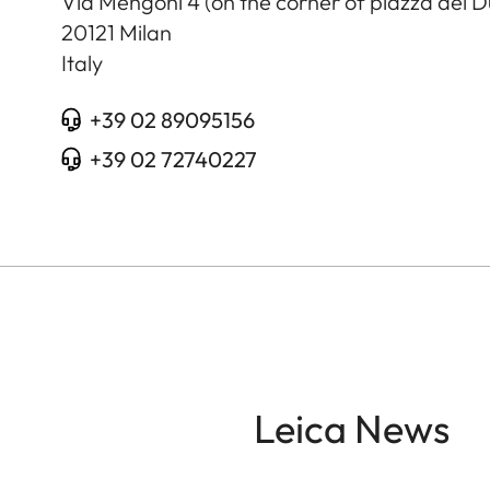
Via Mengoni 4 (on the corner of piazza del 
20121
Milan
Italy
+39 02 89095156
+39 02 72740227
Leica News