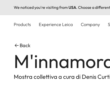
We noticed you're visiting from
USA
. Choose a differen
Skip
to
Products
Experience Leica
Company
S
main
content
Back
M'innamorav
Mostra collettiva a cura di Denis Curt