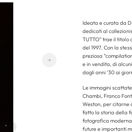
Ideata e curata da Den
dedicati al collezio
TUTTO” trae il titolo
del 1997. Con la stes
preziosa “compilatio
e in vendita, di alcun
dagli anni ’30 ai giorn
Le immagini scattate
Chambi, Franco Font
Weston, per citarne 
fatto la storia della 
fotografica moderna
future e importanti m