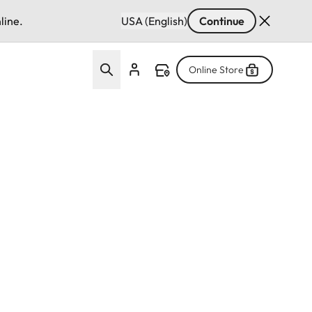
line.
USA (English)
Continue
Online Store