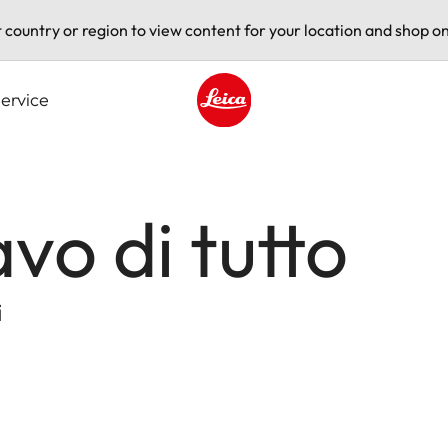
t country or region to view content for your location and shop on
ervice
Leica logo - Home
o di tutto
i