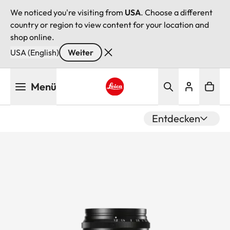
We noticed you're visiting from
USA
. Choose a different
country or region to view content for your location and
shop online.
USA (English)
Weiter
Direkt
Menü
zum
Inhalt
Leica logo - Home
Entdecken