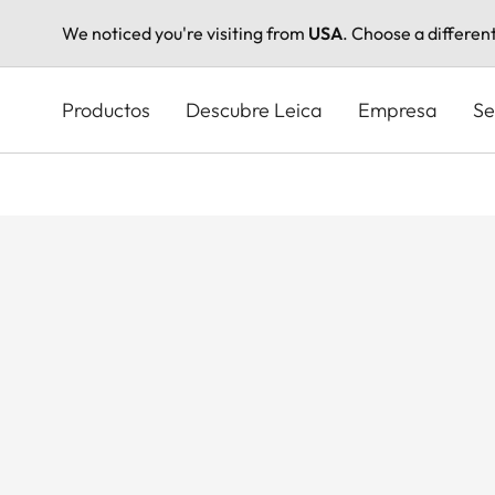
We noticed you're visiting from
USA
. Choose a differen
Pasar
al
Productos
Descubre Leica
Empresa
Se
contenido
principal