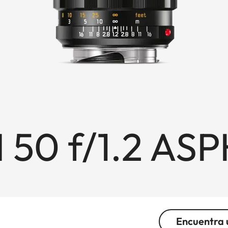
 50 f/1.2 ASP
Encuentra 