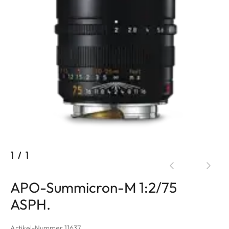
1
/
1
APO-Summicron-M 1:2/75
ASPH.
Artikel-Nummer 11637