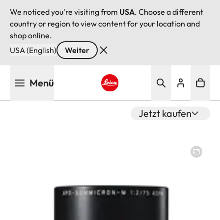
We noticed you're visiting from
USA
. Choose a different
country or region to view content for your location and
shop online.
USA (English)
Weiter
Direkt
Menü
zum
Inhalt
Leica logo - Home
Jetzt kaufen