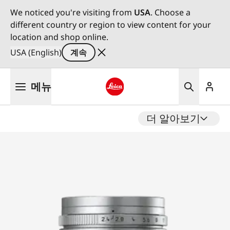
We noticed you're visiting from
USA
. Choose a
different country or region to view content for your
location and shop online.
USA (English)
계속
주
메뉴
요
콘
Leica logo - Home
텐
더 알아보기
츠
로
건
너
뛰
기