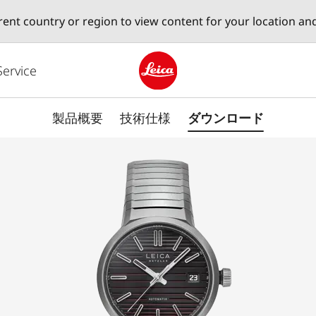
erent country or region to view content for your location an
Service
Leica logo - Home
製品概要
技術仕様
ダウンロード