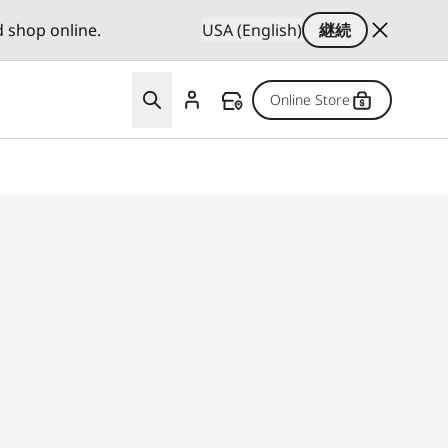
d shop online.
USA (English)
継続
Online Store