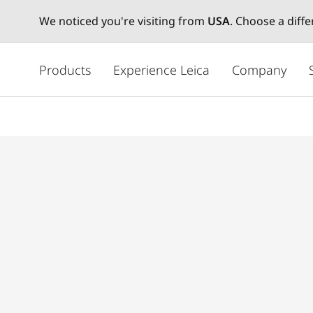
We noticed you're visiting from
USA
. Choose a diff
メ
イ
Products
Experience Leica
Company
ン
コ
ン
テ
ン
ツ
に
移
動