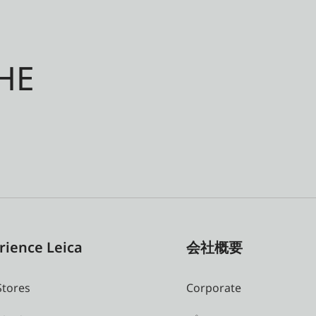
HE
rience Leica
会社概要
Stores
Corporate