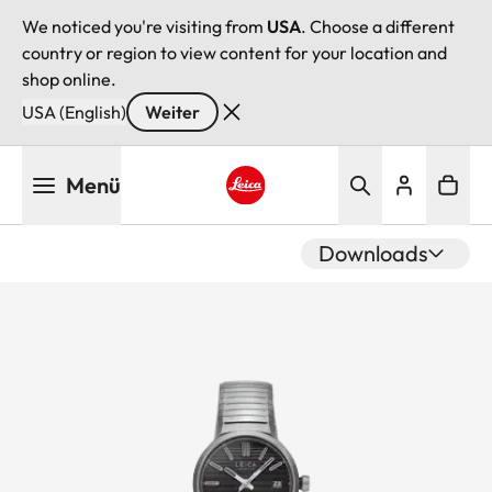
We noticed you're visiting from
USA
. Choose a different
country or region to view content for your location and
shop online.
USA (English)
Weiter
Direkt
Menü
zum
Inhalt
Leica logo - Home
Downloads