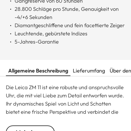
Gangreserve von 60 Stunden
28.800 Schläge pro Stunde, Genauigkeit von
-4/+6 Sekunden
Diamantgeschliffene und fein facettierte Zeiger
Leuchtende, gebürstete Indizes
5-Jahres-Garantie
Allgemeine Beschreibung
Lieferumfang
Über den
Die Leica ZM 11 ist eine robuste und anspruchsvolle
Uhr, die mit viel Liebe zum Detail entworfen wurde.
Ihr dynamisches Spiel von Licht und Schatten
bietet eine frische Perspektive und verbindet die
Kunst der Uhrmacherei mit der Essenz der
Fotografie.