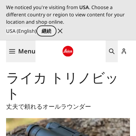
We noticed you're visiting from
USA
. Choose a
different country or region to view content for your
location and shop online.
USA (English)
継続
メ
Menu
イ
ン
Leica logo - Home
コ
ライカ トリノビッ
ン
テ
ト
ン
ツ
に
丈夫で頼れるオールラウンダー
移
動