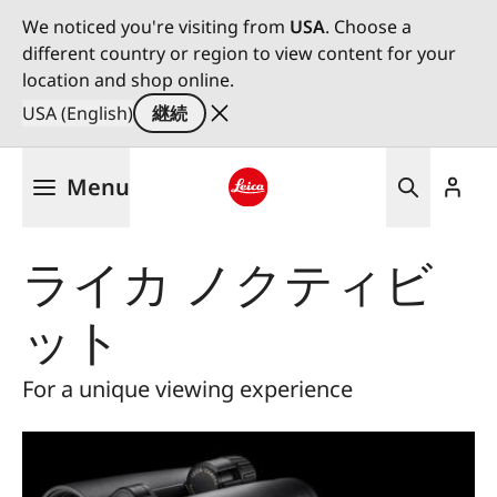
We noticed you're visiting from
USA
. Choose a
different country or region to view content for your
location and shop online.
USA (English)
継続
メ
Menu
イ
ン
Leica logo - Home
コ
ライカ ノクティビ
ン
テ
ット
ン
ツ
に
For a unique viewing experience
移
動