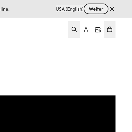
line.
USA (English)
Weiter