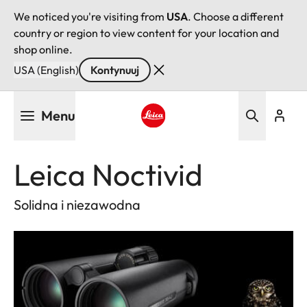
We noticed you're visiting from
USA
. Choose a different
country or region to view content for your location and
shop online.
USA (English)
Kontynuuj
Przejdź
Menu
do
treści
Leica logo - Home
Leica Noctivid
Solidna i niezawodna