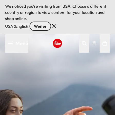
We noticed you're visiting from
USA
. Choose a different
country or region to view content for your location and
shop online.
USA (English)
Weiter
Direkt
Menü
zum
Inhalt
Leica logo - Home