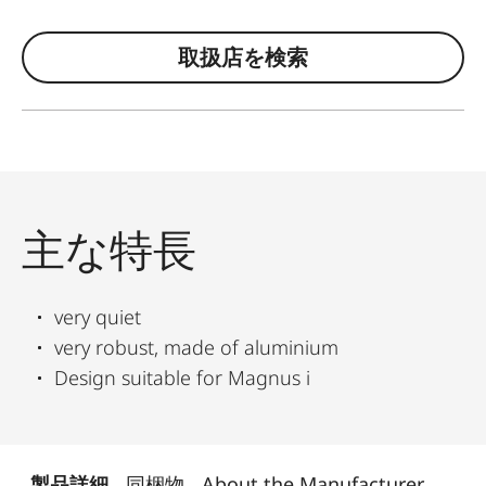
取扱店を検索
主な特長
very quiet
very robust, made of aluminium
Design suitable for Magnus i
製品詳細
同梱物
About the Manufacturer