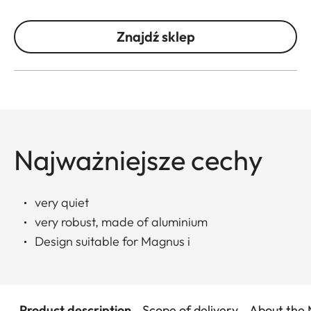
Znajdź sklep
Najważniejsze cechy
very quiet
very robust, made of aluminium
Design suitable for Magnus i
Product description
Scope of delivery
About the 