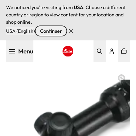
We noticed you're visiting from
USA
. Choose a different
country or region to view content for your location and
shop online.
USA (English)
Continuer
Aller
Menu
au
contenu
Leica logo - Home
principal