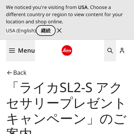
We noticed you're visiting from
USA
. Choose a
different country or region to view content for your
location and shop online.
USA (English)
継続
メ
Menu
イ
ン
Leica logo - Home
コ
Back
ン
テ
「ライカSL2-S アク
ン
ツ
セサリープレゼント
に
移
キャンペーン」のご
動
案内