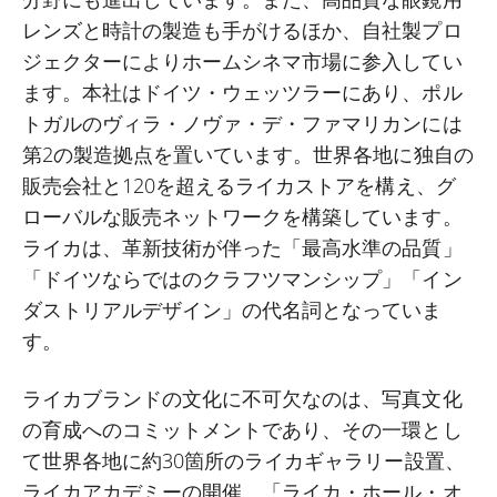
レンズと時計の製造も手がけるほか、自社製プロ
ジェクターによりホームシネマ市場に参入してい
ます。本社はドイツ・ウェッツラーにあり、ポル
トガルのヴィラ・ノヴァ・デ・ファマリカンには
第
2
の製造拠点を置いています。世界各地に独自の
販売会社と
120
を超えるライカストアを構え、グ
ローバルな販売ネットワークを構築しています。
ライカは、革新技術が伴った「最高水準の品質」
「ドイツならではのクラフツマンシップ」「イン
ダストリアルデザイン」の代名詞となっていま
す。
ライカブランドの文化に不可欠なのは、写真文化
の育成へのコミットメントであり、その一環とし
て世界各地に約
30
箇所のライカギャラリー設置、
ライカアカデミーの開催、「ライカ・ホール・オ