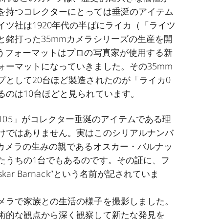
を持つコレクターにとっては垂涎のアイテム
イツ社は1920年代の半ばにライカ（「ライツ
と銘打った35mmカメラシリーズの生産を開
いうフォーマットはプロの写真家が使用する新
ォーマットになっていきました。その35mm
プとして20台ほど製造されたのが「ライカ0
るのは10台ほどと見られています。
ies No.105」がコレクター垂涎のアイテムである理
けではありません。実はこのシリアルナンバ
mカメラの生みの親であるオスカー・バルナッ
たうちの1台でもあるのです。その証に、フ
kar Barnack”という名前が記されていま
メラで家族との生活の様子を撮影しました。
術的な観点から深く観察して新たな発見を