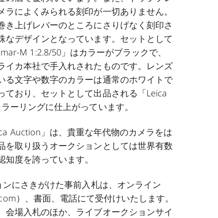
メラによくみられる刻印が一切ありません。
巻き上げレバーのところにさりげなく刻印さ
殊なデザインとなっています。セットとして
lmar-M 1:2.8/50」はカラーがブラックで、
ライカ本社で手入れされたものです。レンズ
いる文字や数字のカラーは通常のホワイトで
ており、セットとして出品される「Leica
カラーリングに仕上がっています。
raphica Auction」は、貴重な年代物のカメラをは
品を取り扱うオークションとしては世界有数
認知度を誇っています。
ションにさきがけた事前入札は、オンライン
.com
）、書面、電話にて受付けいたします。
、会場入札のほか、ライブオークションサイ