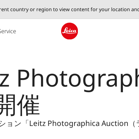
erent country or region to view content for your location an
Service
Leica logo - Home
z Photograp
を開催
Leitz Photographica Auc