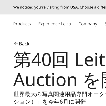
We noticed you're visiting from
USA
. Choose a diff
メ
イ
Products
Experience Leica
Company
ン
コ
ン
Back
テ
第40回 Leit
ン
ツ
に
移
Auction 
動
世界最大の写真関連用品専門オークション「
ション）」を今年6月に開催