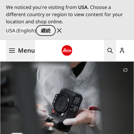
We noticed you're visiting from
USA
. Choose a
different country or region to view content for your
location and shop online.
USA (English)
継続
メ
Menu
イ
ン
Leica logo - Home
コ
ン
テ
ン
ツ
に
移
動