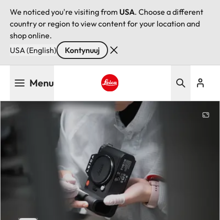
We noticed you're visiting from
USA
. Choose a different
country or region to view content for your location and
shop online.
USA (English)
Kontynuuj
Przejdź
Menu
do
treści
Leica logo - Home