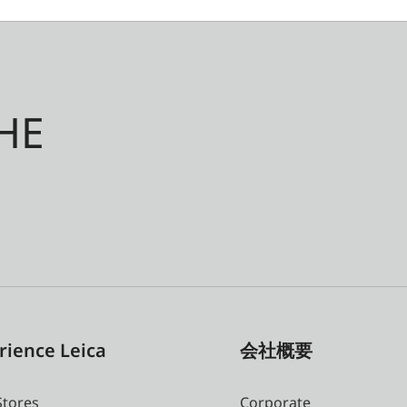
HE
rience Leica
会社概要
Stores
Corporate