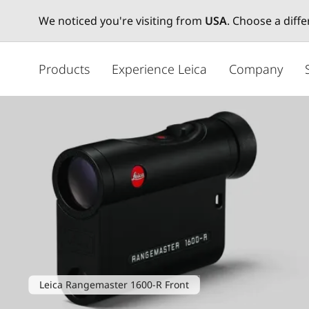
We noticed you're visiting from
USA
. Choose a diff
メ
イ
Products
Experience Leica
Company
ン
コ
ン
テ
ン
ツ
に
移
動
Leica Rangemaster 1600-R Front