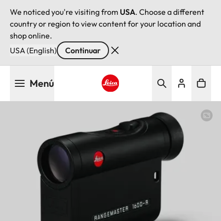
We noticed you're visiting from
USA
. Choose a different
country or region to view content for your location and
shop online.
USA (English)
Continuar
Pasar
Menú
al
contenido
Leica logo - Home
principal