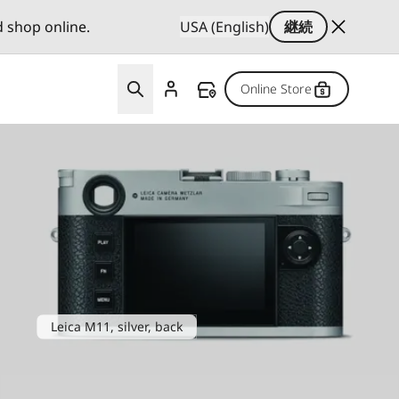
d shop online.
USA (English)
継続
Online Store
Leica M11, silver, back