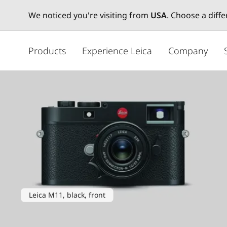
We noticed you're visiting from
USA
. Choose a diff
メ
イ
Products
Experience Leica
Company
ン
コ
ン
テ
ン
ツ
に
移
動
Leica M11, black, front