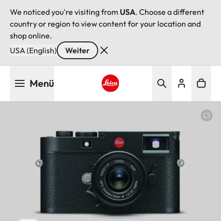
We noticed you're visiting from
USA
. Choose a different
country or region to view content for your location and
shop online.
USA (English)
Weiter
Direkt
Menü
zum
Inhalt
Leica logo - Home