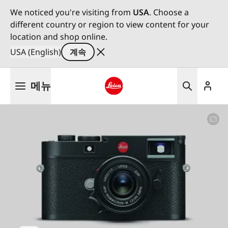
We noticed you're visiting from
USA
. Choose a
different country or region to view content for your
location and shop online.
USA (English)
계속
주
메뉴
요
콘
Leica logo - Home
텐
츠
로
건
너
뛰
기