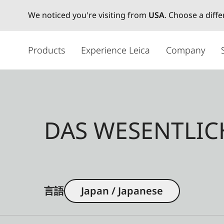
We noticed you're visiting from
USA
. Choose a diff
メ
イ
Products
Experience Leica
Company
ン
コ
ン
テ
ン
DAS WESENTLIC
ツ
に
移
動
言語
Japan / Japanese