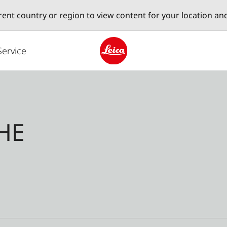
erent country or region to view content for your location an
Service
Leica logo - Home
HE