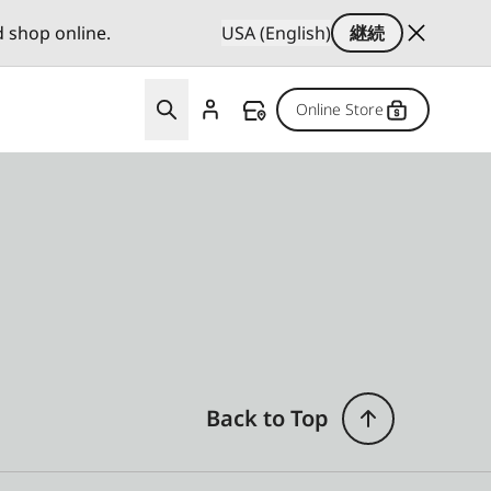
d shop online.
USA (English)
継続
Online Store
Back to Top