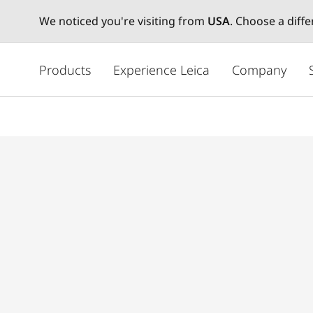
We noticed you're visiting from
USA
. Choose a diff
メ
イ
Products
Experience Leica
Company
ン
コ
ン
テ
ン
ツ
に
移
動