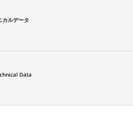
22
レンズ・ファームウェアのアップデートが可能
- テクニカルデータ
レンズ表面に疎水性Aqua-Dura®コーティング
金属製（マグネシウム、アルミニウム）、ブラ
防滴仕様
ライカLマウント（接点付）
chnical Data
E67
レンズフード取り付け部(付属品)
約124 mm/83 mm（レンズフード有/無）