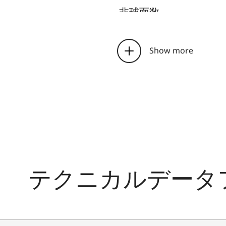
非球面数
入射瞳位置
Show more
合焦範囲
測距
設定方法
最小撮影面積
最大撮影倍率
テクニカルデータ
絞り
設定方法