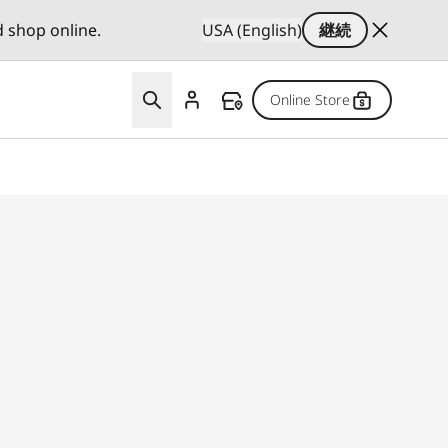
d shop online.
USA (English)
継続
Online Store