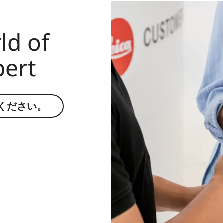
約82 mm/74.5 mm（レンズフード有/無）
ld of
約446 g/402 g（レンズフード有/無）
pert
ください。