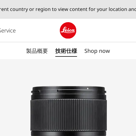
erent country or region to view content for your location an
Service
Leica logo - Home
製品概要
技術仕様
Shop now