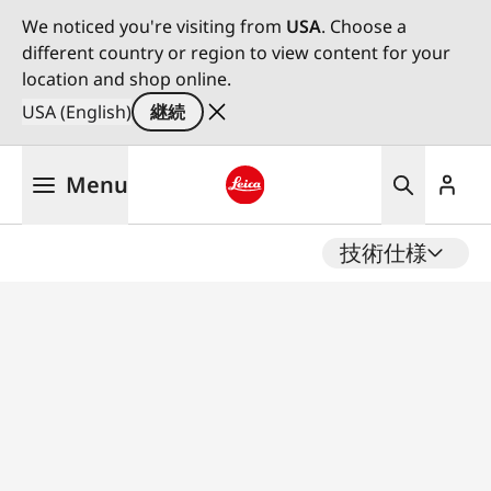
We noticed you're visiting from
USA
. Choose a
different country or region to view content for your
location and shop online.
USA (English)
継続
メ
Menu
イ
ン
Leica logo - Home
コ
技術仕様
ン
テ
ン
ツ
に
移
動