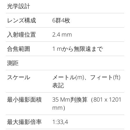
光学設計
レンズ構成
6群4枚
入射瞳位置
2.4 mm
合焦範囲
1 mから無限遠まで
測距
スケール
メートル(m)、フィート(ft)
表記
最小撮影面積
35 Mm判換算（801 x 1201
mm）
最大撮影倍率
1:33,4